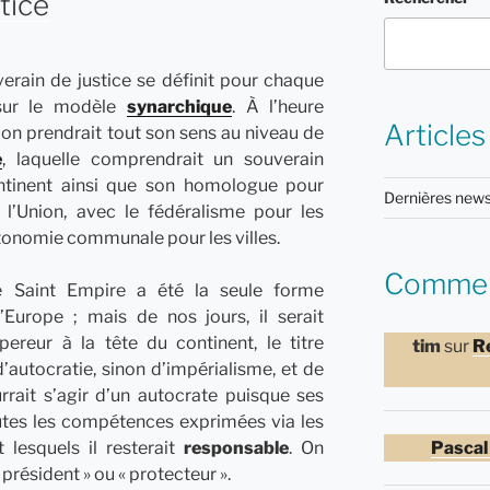
tice
verain de justice se définit pour chaque
sur le modèle
synarchique
. À l’heure
Articles
tion prendrait tout son sens au niveau de
e
, laquelle comprendrait un souverain
ntinent ainsi que son homologue pour
Dernières news
l’Union, avec le fédéralisme pour les
utonomie communale pour les villes.
Comment
le Saint Empire a été la seule forme
l’Europe ; mais de nos jours, il serait
ereur à la tête du continent, le titre
tim
sur
R
’autocratie, sinon d’impérialisme, et de
urrait s’agir d’un autocrate puisque ses
utes les compétences exprimées via les
 lesquels il resterait
responsable
. On
Pascal
président » ou « protecteur ».