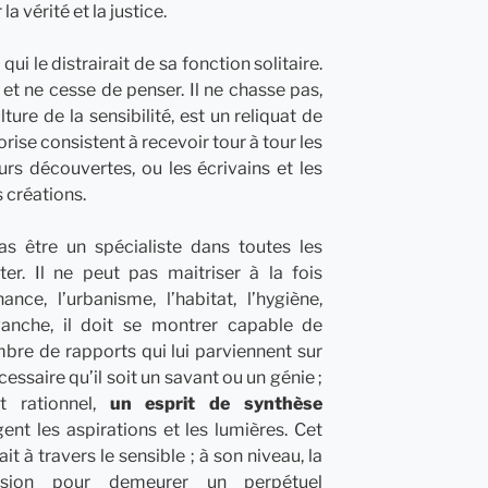
la vérité et la justice.
qui le distrairait de sa fonction solitaire.
 et ne cesse de penser. Il ne chasse pas,
lture de la sensibilité, est un reliquat de
torise consistent à recevoir tour à tour les
urs découvertes, ou les écrivains et les
s créations.
s être un spécialiste dans toutes les
ter. Il ne peut pas maitriser à la fois
nance, l’urbanisme, l’habitat, l’hygiène,
vanche, il doit se montrer capable de
bre de rapports qui lui parviennent sur
écessaire qu’il soit un savant ou un génie ;
et rationnel,
un esprit de synthèse
nt les aspirations et les lumières. Cet
it à travers le sensible ; à son niveau, la
assion pour demeurer un perpétuel