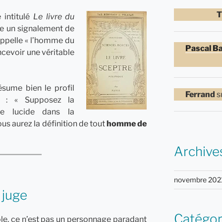
T
 intitulé
Le livre du
re un signalement de
appelle « l’homme du
Pascal B
oncevoir une véritable
ésume bien le profil
Ferrand
s
t : « Supposez la
tre lucide dans la
us aurez la définition de tout
homme de
Archive
novembre 202
 juge
Catégor
rôle, ce n’est pas un personnage paradant