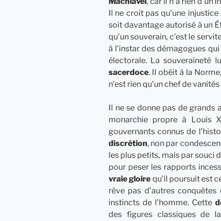
Machiavel
, car il n’a rien d’un
Il ne croit pas qu’une injustice
soit davantage autorisé à un É
qu’un souverain, c’est le servit
à l’instar des démagogues qui
électorale. La souveraineté l
sacerdoce
. Il obéit à la Norme
n’est rien qu’un chef de vanités 
Il ne se donne pas de grands a
monarchie propre à Louis X
gouvernants connus de l’histoir
discrétion
, non par condescend
les plus petits, mais par souci d
pour peser les rapports incess
vraie gloire
qu’il poursuit est ce
rêve pas d’autres conquêtes 
instincts de l’homme. Cette
d
des figures classiques de l