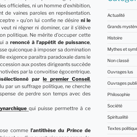
s officielles, ni un homme d’exhibition,
t de vaines paroles en représentation.
Actualité
ceptre » qu’on lui confie ne désire
ni le
Grands mystèr
e veut ni régner ni dominer, car il s’élève
on politique. Ne mérite d’occuper cette
Histoire
qui a
renoncé à l’appétit de puissance
,
Mythes et sym
ousse quiconque à imposer sa domination
telle exigence paraitra paradoxale dans le
Non classé
’accession aux postes dirigeants succède
otivées par la convoitise égocentrique.
Ouvrages lus
ésélectionné par
le premier Conseil
,
Ouvrages publi
élu par un suffrage politique, ne cherche
 dispense de perdre son temps avec des
Philosophie
Société
ynarchique
qui puisse permettre à ce
Spiritualité
Textes politiqu
e pose comme
l’antithèse du
Prince
de