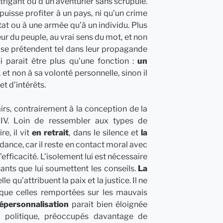
 intrigant ou d’un aventurier sans scrupule.
 puisse profiter à un pays, ni qu’un crime
tat ou à une armée qu’à un individu. Plus
eur du peuple, au vrai sens du mot, et non
 se prétendent tel dans leur propagande
ui parait être plus qu’une fonction :
un
, et non à sa volonté personnelle, sinon il
et d’intérêts.
irs, contrairement à la conception de la
IV. Loin de ressembler aux types de
e, il vit
en retrait
, dans le silence et
la
ance, car il reste en contact moral avec
’efficacité. L’isolement lui est nécessaire
ants que lui soumettent les conseils.
La
lle qu’attribuent la paix et la justice. Il ne
que celles remportées sur les mauvais
épersonnalisation
parait bien éloignée
a politique, préoccupés davantage de