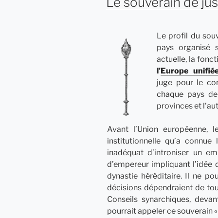
Le souverain de jus
Le profil du sou
pays organisé 
actuelle, la fonc
l’
Europe unifié
juge pour le co
chaque pays de 
provinces et l’a
Avant l’Union européenne, 
institutionnelle qu’a connue 
inadéquat d’introniser un emp
d’empereur impliquant l’idée d
dynastie héréditaire. Il ne po
décisions dépendraient de to
Conseils synarchiques, devant
pourrait appeler ce souverain « 