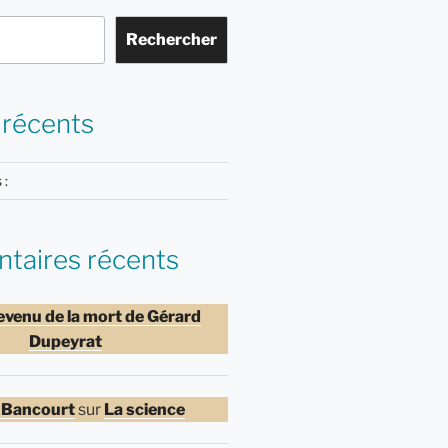
Rechercher
 récents
 :
aires récents
evenu de la mort de Gérard
Dupeyrat
 Bancourt
sur
La science