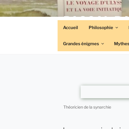
Aller
au
PASCAL B
contenu
principal
Accueil
Philosophie
Écrivain
Grandes énigmes
Mythes
Théoricien de la synarchie