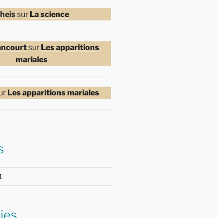
heis
sur
La science
ancourt
sur
Les apparitions
mariales
ur
Les apparitions mariales
s
1
ies