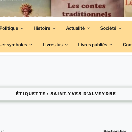
ANCOURT
Politique
Histoire
Actualité
Société
 et symboles
Livres lus
Livres publiés
Con
ÉTIQUETTE :
SAINT-YVES D’ALVEYDRE
Rechercher