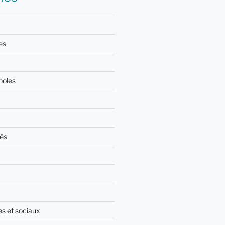
es
boles
és
es et sociaux