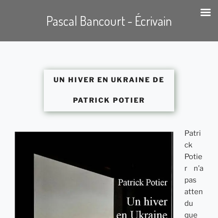
Pascal Bancourt - Écrivain
Aller
au
contenu
UN HIVER EN UKRAINE DE
principal
PATRICK POTIER
Patri
ck
Potie
r n’a
pas
atten
du
que