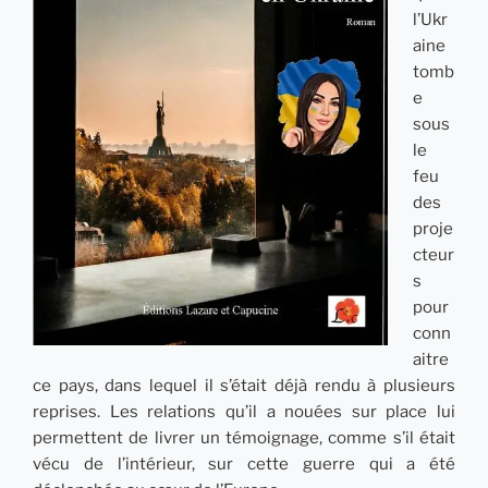
l’Ukr
aine
tomb
e
sous
le
feu
des
proje
cteur
s
pour
conn
aitre
ce pays, dans lequel il s’était déjà rendu à plusieurs
reprises. Les relations qu’il a nouées sur place lui
permettent de livrer un témoignage, comme s’il était
vécu de l’intérieur, sur cette guerre qui a été