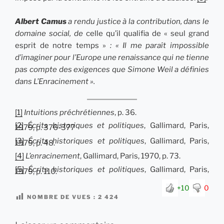
Albert Camus
a rendu justice à la contribution, dans le
domaine social, de
celle qu’il qualifia de « seul grand
esprit de notre temps »
: « Il me paraît impossible
d’imaginer pour l’Europe une renaissance qui ne tienne
pas compte des exigences que Simone Weil a définies
dans L’Enracinement ».
[1]
Intuitions préchrétiennes
, p. 36.
[2]
Écrits historiques et politiques
, Gallimard, Paris,
1979, p. 376-377
[3]
Écrits historiques et politiques
, Gallimard, Paris,
1979, p. 48.
[4]
L’enracinement
, Gallimard, Paris, 1970, p. 73.
[5]
Écrits historiques et politiques
, Gallimard, Paris,
1979, p. 110.
+10
0
NOMBRE DE VUES :
2 424