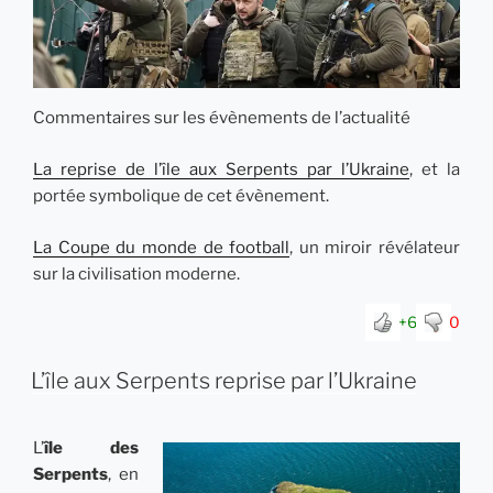
Commentaires sur les évènements de l’actualité
La reprise de l’île aux Serpents par l’Ukraine
, et la
portée symbolique de cet évènement.
Filme porno si filme xxx la cea mai buna calitate in care
La Coupe du monde de football
, un miroir révélateur
vei descoperi futaiuri cu diverse femei ce se ofera
sur la civilisation moderne.
adultilor in filme XXL 4k online
+6
0
https://zzzporno.org/wp-
content/uploads/2023/08/a1c36fa07b349ff03cfa8dc
L’île aux Serpents reprise par l’Ukraine
6d78f11cf-240×155.jpg
,
https://zzzporno.org/wp-
content/uploads/2021/08/a81a640c0f71c5abccf9ed7
80a1fd667-240×155.jpg
,
https://zzzporno.org/wp-
L’
île des
content/uploads/2021/10/7052afc6a097c483562f1ba
Serpents
, en
c7c89c26b-240×155.jpg
,
https://zzzporno.org/wp-