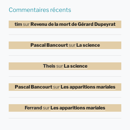
Commentaires récents
tim
sur
Revenu de la mort de Gérard Dupeyrat
Pascal Bancourt
sur
La science
Theis
sur
La science
Pascal Bancourt
sur
Les apparitions mariales
Ferrand
sur
Les apparitions mariales