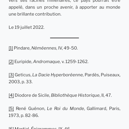
vers ses racines millénaires, ce pays pourrait être
appelé, dans un proche avenir, à apporter au monde
une brillante contribution.
Le 19 juillet 2022.
[1]
Pindare,
Néméennes,
IV, 49-50.
[2]
Euripide,
Andromaque,
v. 1259-1262.
[3]
Geticus,
La Dacie Hyperboréenne,
Pardès, Puiseaux,
2003, p. 33.
[4]
Diodore de Sicile,
Bibliothèque Historique
, II, 47.
[5]
René Guénon,
Le Roi du Monde
, Gallimard, Paris,
1973, p. 82-86.
[6]
Martial,
Épigrammes
, IX, 46.