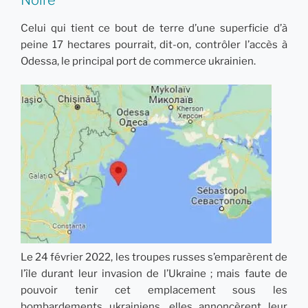
papusa-caumflabila-si-pe-mia-khalifa/
.
Celui qui tient ce bout de terre d’une superficie d’à
peine 17 hectares pourrait, dit-on, contrôler l’accès à
Odessa, le principal port de commerce ukrainien.
Le 24 février 2022, les troupes russes s’emparèrent de
l’île durant leur invasion de l’Ukraine ; mais faute de
pouvoir tenir cet emplacement sous les
bombardements ukrainiens, elles annoncèrent leur